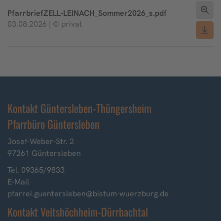
PfarrbriefZELL-LEINACH_Sommer2026_s.pdf
03.08.2026 | © privat
Kontakt Güntersleben-Thüngersheim
Pfarrbüro Güntersleben
Josef-Weber-Str. 2
97261 Güntersleben
Tel. 09365/9833
E-Mail
pfarrei.guentersleben@bistum-wuerzburg.de
Kontakt Veitshöchheim-Dürrbachtal