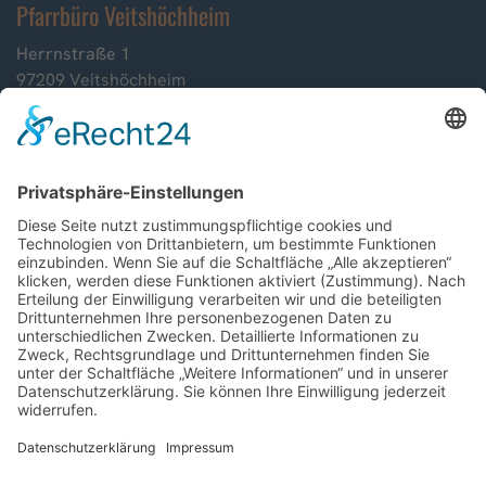
Pfarrbüro Veitshöchheim
Herrnstraße 1
97209 Veitshöchheim
Telefon 0931/92150
E-Mail st-vitus.veitshoechheim@bistum-wuerzburg.de
Kontakt Zell-Leinach
Pfarrbüro Zell a. Main
Rathausplatz 1
97299 Zell a. Main
Tel. 0931461272
Email:
pg.zell-main@bistum-wuerzburg.de